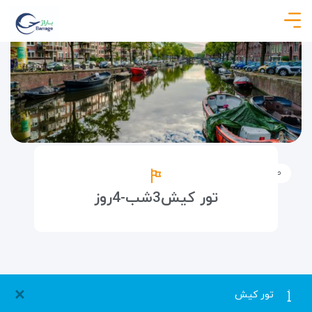
صفحه نخست
تورها
تورهای داخلی
کیش اقساطی قسطی
تور کیش3شب-4روز
×
تور کیش