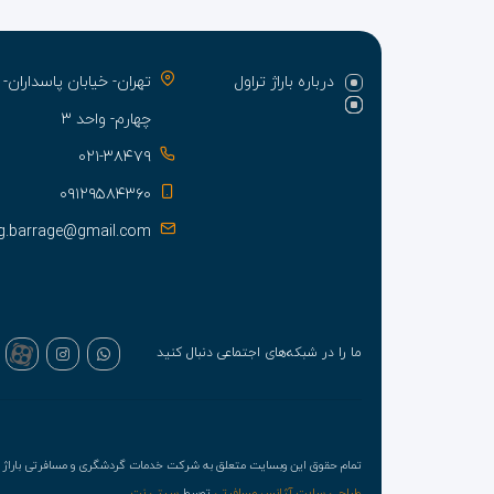
درباره باراژ تراول
تهران- خیابان پاسدارا
چهارم- واحد ۳
۰۲۱-۳۸۴۷۹
۰۹۱۲۹۵۸۴۳۶۰
g.barrage@gmail.com
ما را در شبکه‌های اجتماعی دنبال کنید
تمام حقوق این وبسایت متعلق به شرکت خدمات گردشگری و مسافرتی باراژ ت
طراحی سایت آژانس مسافرتی
توسط
سیتی نت