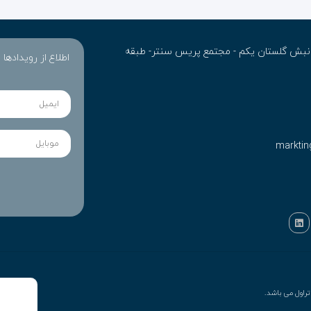
ن- نبش گلستان یکم - مجتمع پریس سنتر- طبقه
اطلاع از رویدادها
marktin
راول می باشد.