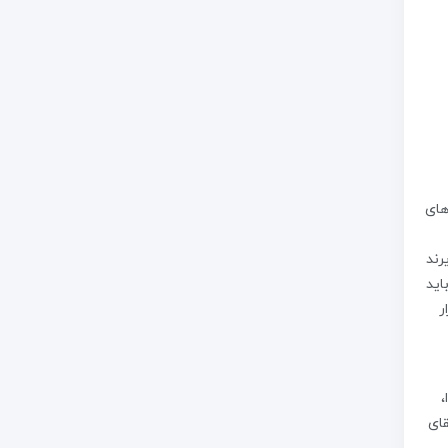
های
رند
اید
ر
،
ریقای