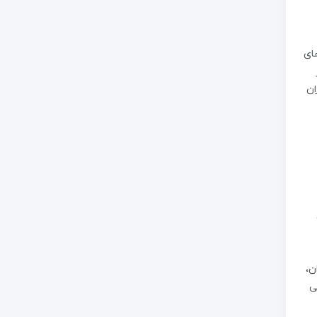
های
ان
ان،
ی