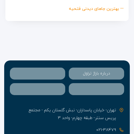
بهترین جاهای دیدنی فتحیه
درباره باراژ تراول
تهران- خیابان پاسداران- نبش گلستان یکم - مجتمع
پریس سنتر- طبقه چهارم- واحد ۳
۰۲۱-۳۸۴۷۹