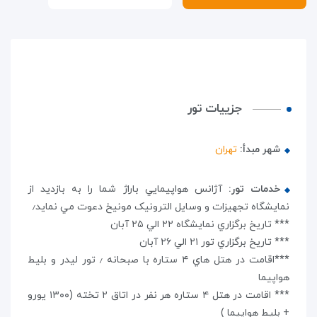
جزییات تور
شهر مبدأ:
تهران
خدمات تور:
آژانس هواپيمايي باراژ شما را به بازديد از
نمايشگاه تجهیزات و وسایل الترونیک مونیخ دعوت مي نمايد٫
*** تاريخ برگزاري نمايشگاه ۲۲ الي ۲۵ آبان
*** تاريخ برگزاري تور ۲۱ الي ۲۶ آبان
***اقامت در هتل هاي ۴ ستاره با صبحانه ٫ تور ليدر و بليط
هواپيما
*** اقامت در هتل ۴ ستاره هر نفر در اتاق ۲ تخته (۱۳۰۰ يورو
+ بليط هواپيما )