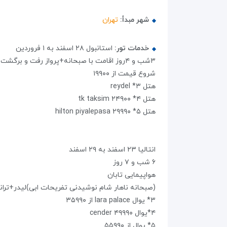
شهر مبدأ:
تهران
خدمات تور:
استانبول ۲۸ اسفند به ۱ فروردین
۳شب و ۴روز اقامت با صبحانه+پرواز رفت و برگشت هواپیمایی پگاسوس+ترانسفر رفت و برگشت+گشت شهری با ناهار+لیدر فارسی زبان
شروع قیمت از ۱۹۹۰۰
هتل ۳* reydel
هتل ۴* tk taksim ۲۴۹۰۰
هتل ۵* hilton piyalepasa ۲۹۹۹۰
انتالیا ۲۳ اسفند به ۲۹ اسفند
۶ شب و ۷ روز
هواپیمایی تابان
(صبحانه ناهار شام نوشیدنی تفریحات ابی)لیدر+تران
۳* یوال lara palace از ۳۵۹۹۰
۴*یوال cender ۴۹۹۹۰
۵* یوال از ۵۵۹۹۰