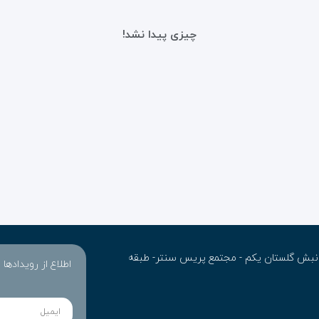
چیزی پیدا نشد!
ن- نبش گلستان یکم - مجتمع پریس سنتر- طبقه
اطلاع از رویدادها