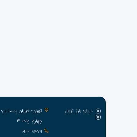
درباره باراژ تراول
تهران- خیابان پاسدارا
چهارم- واحد ۳
۰۲۱-۳۸۴۷۹