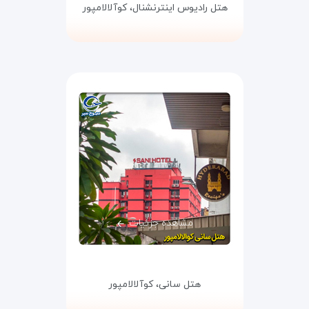
هتل رادیوس اینترنشنال،
کوآلالامپور
مشاهده جزئیات
هتل سانی،
کوآلالامپور