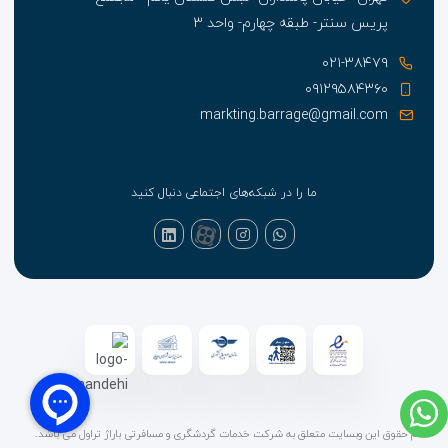
پریس سنتر- طبقه چهارم- واحد ۳
۰۲۱-۳۸۴۷۹
۰۹۱۲۹۵۸۴۳۶۰
markting.barrage@gmail.com
ما را در شبکه‌های اجتماعی دنبال کنید
تمام حقوق این وبسایت متعلق به شرکت خدمات گردشگری و مسافرتی باراژ تراول می باشد.