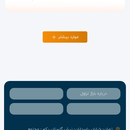
موارد بیشتر
درباره باراژ تراول
تهران- خیابان پاسداران- نبش گلستان یکم - مجتمع