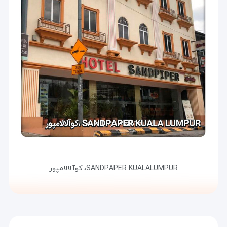
مشاهده جزئیات
SANDPAPER KUALALUMPUR،
کوآلالامپور