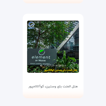
مشاهده جزئیات
هتل المنت بای وستین،
کوآلالامپور