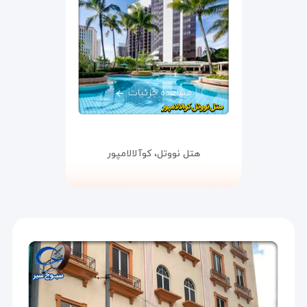
مشاهده جزئیات
هتل نووتل،
کوآلالامپور