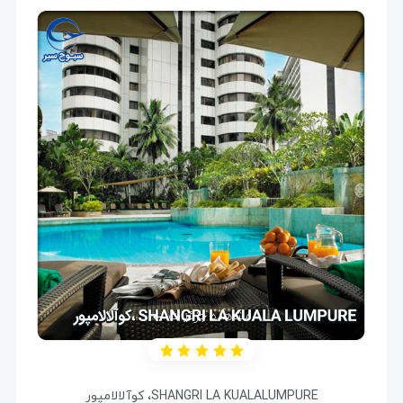
مشاهده جزئیات
SHANGRI LA KUALALUMPURE،
کوآلالامپور