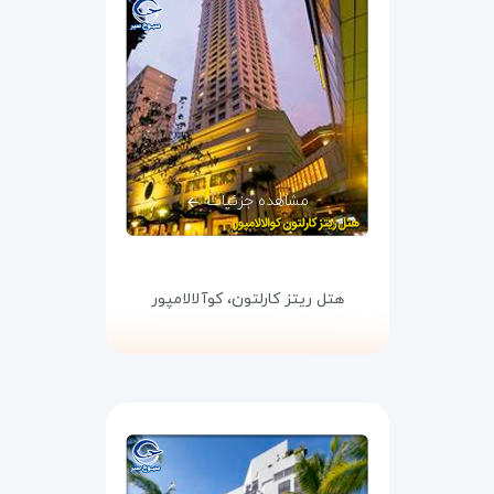
مشاهده جزئیات
هتل ریتز کارلتون،
کوآلالامپور