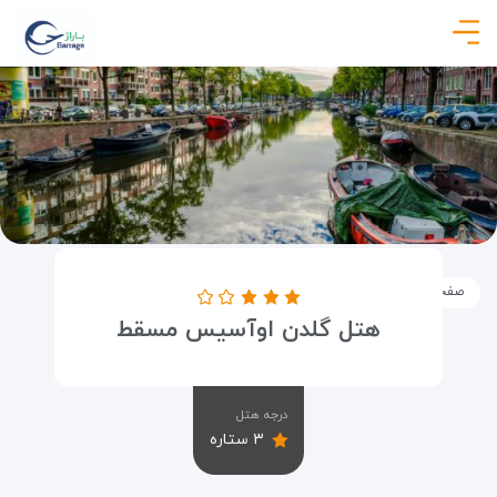
صفحه نخست
اماکن
اقامتگاه ها
هتل گلدن اوآسیس مسقط
هتل گلدن اوآسیس مسقط
درجه هتل
۳ ستاره