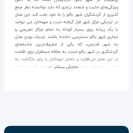
ویژگی‌های مثبت و متعدد زیادی که دارد توانسته نظر جمع
کثیری از گردشگران شهر باکو را به خود جلب کند. این هتل
در نزدیکی مرکز شهر قرار گرفته است و مهمانان می توانند
با یک پیاده روی بسیار کوتاه به تمام مراکز تفریحی و
تجاری شهر باکو دسترسی داشته باشند. نزدیک بودن هتل
به شهر قدیمی، که یکی از معروف‌ترین جاذبه‌های
گردشگری در شهر باکو است، به علاقه مسافران برای اقامت
در این هتل می‌افزاید و تمایل مهمانان را برای بازگشت به
هتل در سفر‌های بعدی بیشتر می‌سازد. شهر باکو، پایتخت
نمایش بیشتر
کشور آذربایجان و یکی از زیباترین و پرجمعیت‌ترین
شهر‌های این کشور به شمار می رود. این شهر که در ساحل
زیبای دریای خزر قرار گرفته با داشتن بناهای تاریخی بسیار
زیبا و برگزاری فستیوال‌ها و جشن‌های محلی گوناگون،
بخش زیادی از صنعت گردشگری کشور آذربایجان را اداره
می‌کند. اگر شما نیز مایل به سفر به شهر باکو و گشت و
گذار در زیبایی‌های آن هستید، تنها کافی است با تهیه
بلیط هواپیما
به این شهر زیبا سفر کنید و با اقامت در