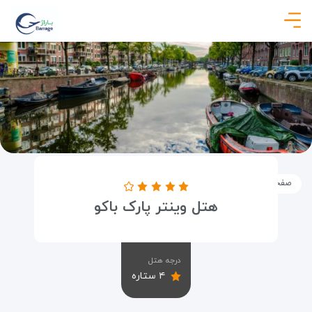
صفحه نخست
اماکن
اقامتگاه ها
هتل وینتر پارک باکو
هتل وینتر پارک باکو
درجه هتل
۴ ستاره