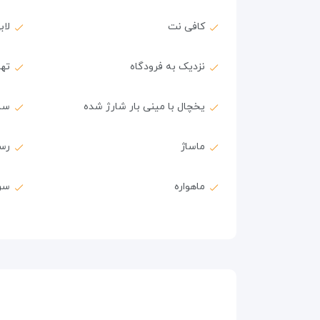
کافی نت
لاب
نزدیک به فرودگاه
ته
یخچال با مینی بار شارژ شده
سش
ماساژ
رس
ماهواره
سر