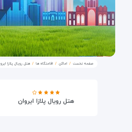
صفحه نخست
اماکن
اقامتگاه ها
هتل رویال پلازا ایرو
درجه هتل
هتل رویال پلازا ایروان
۴ ستاره