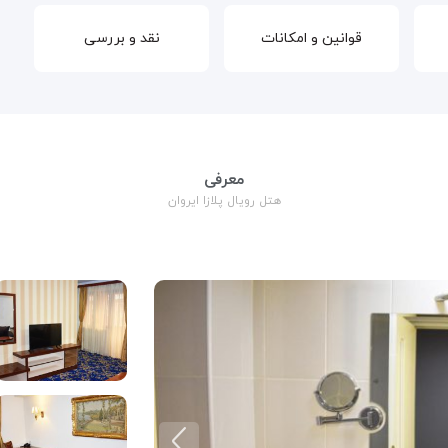
قوانین و امکانات
نقد و بررسی
معرفی
هتل رویال پلازا ایروان