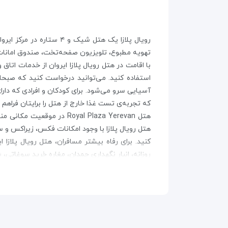
رویال پلازا یک هتل شیک
تهویه مطبوع، تلویزیون صفحه‌تخت، صندوق امانا
با اقامت در هتل رویال پلازا ایروان از خدمات اتا
آسیایی سرو می‌شود. برای کودکان و افرادی که دار
که تجربه‌ی تست غذا خارج از هتل را برایتان فراهم م
هتل Royal Plaza Yerevan د
هتل رویال پلازا با وجود امکانات فکس، زیراکس و س
روزانه، انبار نگهداری چمدان، مغاره خرید سوغاتی
تراس زیبای هت
زوارتنوتس در ۱۰ کیلومتری هتل است که با پرداخت هزینه می‌توانید از امکان رفت‌و‌برگشت به فرودگاه بهره‌مند شوید.
اماکن نزدیک به هتل رویال پلاز