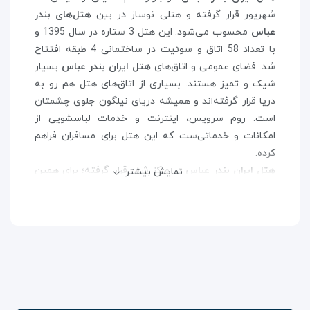
شهریور قرار گرفته و هتلی نوساز در بین
هتل‌های بندر
عباس
محسوب می‌شود. این هتل 3 ستاره در سال 1395 و
با تعداد 58 اتاق و سوئیت در ساختمانی 4 طبقه افتتاح
شد. فضای عمومی و اتاق‌های
هتل ایران بندر عباس
بسیار
شیک و تمیز هستند. بسیاری از اتاق‌های هتل هم رو به
دریا قرار گرفته‌اند و همیشه دریای نیلگون جلوی چشمتان
است. روم سرویس، اینترنت و خدمات لباسشویی از
امکانات و خدماتی‌ست که این هتل برای مسافران فراهم
کرده.
هتل ایران بندر عباس
در مرکز شهر قرار گرفته؛ برای همین
نمایش بیشتر
چه برای انجام کارهای اداری به بندر سفر کرده باشید و چه
به قصد سیاحت، این هتل بهترین گزینه اقامتی برای شما
خواهد بود. هتل تنها چند قدم با اسکله شهید حقانی فاصله
دارد و به راحتی می‌توانید به دیگر جزایر جنوب هم سفر
کنید. از
هتل ایران بندر عباس
تا ایستگاه راه آهن 10 دقیقه
با خودرو فاصله است.