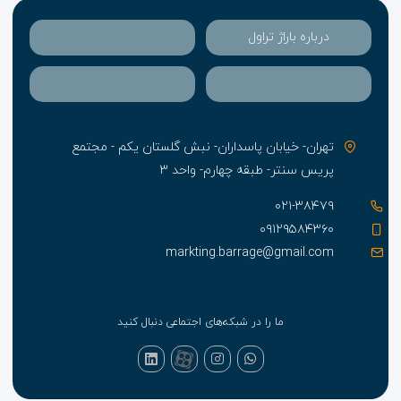
درباره باراژ تراول
تهران- خیابان پاسداران- نبش گلستان یکم - مجتمع
پریس سنتر- طبقه چهارم- واحد ۳
۰۲۱-۳۸۴۷۹
۰۹۱۲۹۵۸۴۳۶۰
markting.barrage@gmail.com
ما را در شبکه‌های اجتماعی دنبال کنید