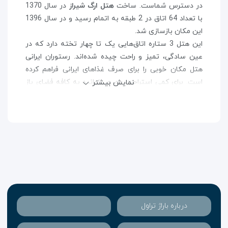
در دسترس شماست. ساخت
هتل ارگ شیراز
در سال 1370
با تعداد 64 اتاق در 2 طبقه به اتمام رسید و در سال 1396
این مکان بازسازی شد.
این هتل 3 ستاره اتاق‌هایی یک تا چهار تخته دارد که در
عین سادگی، تمیز و راحت چیده شده‌اند. رستوران ایرانی
هتل مکان خوبی را برای صرف غذاهای ایرانی فراهم کرده
است. برای کمی استراحت هم می‌توانید به کافه فضای باز
نمایش بیشتر
هتل ارگ شیراز
سر بزنید و با یک نوشیدنی سرد یا گرم
خستگی به در کنید. همچنین پرسنل حرفه‌ای و خوش‌روی
مجموعه تلاش می‌کنند تا در طول اقامتتان به بهترین شکل
از شما پذیرایی شود.
علاوه بر این موارد،
هتل ارگ شیراز
به خیابان‌های مهمی در
مرکز شهر مانند خیابان زند هم دسترسی مناسب و آسانی
دارد که مخصوصا در ترافیک این روزهای شهر شیراز، که
بیشتر از قبل سنگین شده، نقطه مثبتی به حساب می‌آید.
درباره باراژ تراول