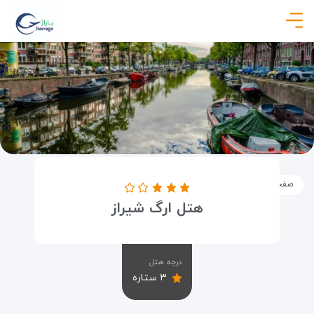
صفحه نخست
اماکن
اقامتگاه ها
هتل ارگ شیراز
هتل ارگ شیراز
درجه هتل
۳ ستاره