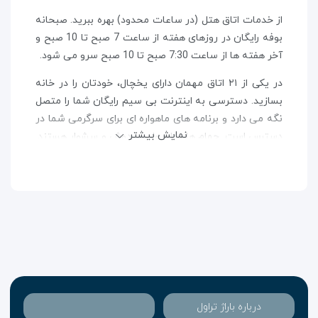
از خدمات اتاق هتل (در ساعات محدود) بهره ببرید. صبحانه
بوفه رایگان در روزهای هفته از ساعت 7 صبح تا 10 صبح و
آخر هفته ها از ساعت 7:30 صبح تا 10 صبح سرو می شود.
در یکی از ۲۱ اتاق مهمان دارای یخچال، خودتان را در خانه
بسازید. دسترسی به اینترنت بی سیم رایگان شما را متصل
نگه می دارد و برنامه های ماهواره ای برای سرگرمی شما در
نمایش بیشتر
دسترس است. حمام ها دارای وان یا دوش و سشوار هستند.
امکانات رفاهی شامل تلفن، و همچنین گاوصندوق و
قهوه‌ساز/چای‌ساز است.
اقامت در هتل بتلم کلاب شما را در قلب پراگ قرار می‌دهد و
تا میدان شهر قدیمی و پل چارلز 10 دقیقه پیاده روی دارد.
این هتل تا ساعت نجومی پراگ 1.1 مایل (1.8 کیلومتر) و تا
خانه رقص 1.4 مایل (2.3 کیلومتر) فاصله دارد.
درباره باراژ تراول