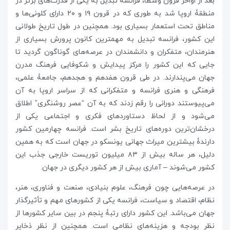
بعد از اواخر قرون وسطا، فرانسه تبدیل به یکی از قدرت‌های برتر در
منطقۀ اروپا شد به طوری که در قرون ۱۹ و ۲۰ دارای کلونی‌ها و
مناطق تحت استعمار بسیاری بود. همچنین در طول تاریخ طولانی
این کشور، فرانسه تبدیل به مهمترین کانون پرورش بسیاری از
هنرمندان، متفکران و دانشمندان در عرصه‌های گوناگون گردید تا
جایی که این کشور را مرکز پیدایش و شکوفایی فرهنگ مدرن
جهان می‌پندارند. در طی قرون هفدهم و هجدهم، جامعۀ علمی،
فرهنگی و هنری فرانسه و متفکرانی که از سراسر اروپا به آن
می‌پیوستند دورانی را رقم زدند که به آن “عصر روشنگری” اطلاق
می‌شود و از لحاظ دستاوردهای فکری و اجتماعی یکی از
درخشان‌ترین دوره‌های تاریخ بشر است. فرانسه چهارمین کشور
دارندۀ بیشترین میراث جهانی یونسکو در جهان است که به همین
دلیل، هر ساله بیش از ۸۳ میلیون توریست خارجی جذب این
کشور می‌شوند – آماری بیش از هر کشور دیگری در جهان.
در عرصه‌هایی چون فرهنگ، علوم بنیادی، صنعت و فناوری، هنر،
نظام، اقتصاد و سیاست، فرانسه یکی از کشورهای مهم و تأثیرگذار
جهان می‌باشد. این کشور دارای رتبۀ پنجم در بین سایر کشورها از
نظر بودجه و هزینه‌های نظامی است. همچنین از نظر ذخایر