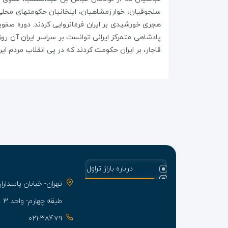
هجری خورشیدی بر ایران فرمانروایی کردند. دوره صفوی
پادشاهی متمرکز ایرانی توانست بر سراسر ایران آن روزگ
قاجار، بر ایران حکومت کردند که در پی انقلاب مردم ای
درباره باراژ تراول
تهران- خیابان پاسدا
طبقه چهارم- واحد ۳
۰۲۱-۳۸۴۷۹