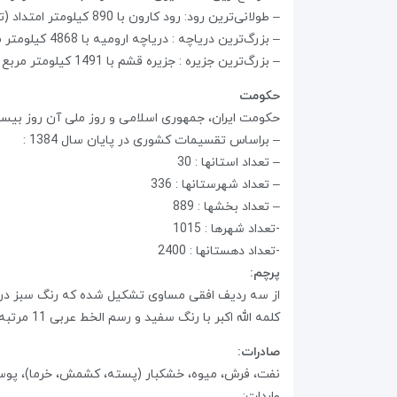
– طولانی‌ترین رود: رود کارون با 890 کیلومتر امتداد (تنها رود قابل کشتیرانی)
– بزرگ‌ترین دریاچه : دریاچه ارومیه با 4868 کیلومتر مربع وسعت
– بزرگ‌ترین جزیره : جزیره قشم با 1491 کیلومتر مربع وسعت
حکومت
حکومت ایران، جمهوری اسلامی و روز ملی آن روز بیس
– براساس تقسیمات کشوری در پایان سال 1384 :
– تعداد استانها : 30
– تعداد شهرستانها : 336
– تعداد بخشها : 889
-تعداد شهرها : 1015
-تعداد دهستانها : 2400
پرچم‌:
از سه‌ ردیف افقی مساوی‌ تشکیل شده که‌ رنگ‌ سبز در بال
کلمه الله اکبر با رنگ‌ سفید و رسم‌ الخط عربی‌ 11 مرتبه در طول لبه پایین ردیف سبز و 11 مرتبه‌در طول لبه بالای ردیف قرمز تکرار گردیده است‌.
صادرات:
نفت، فرش، میوه، خشکبار (پسته، کشمش، خرما)، پوست
واردات: