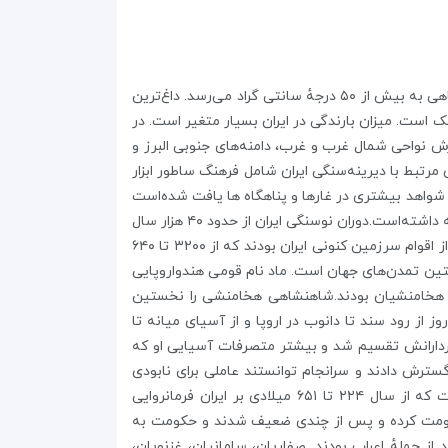
ایران از لحاظ آب و هوایی یکی از منحصر به فردترین کشورهاست. اختلاف دمای هوا در زمستان میان گرمترین و سردترین نقطه گاهی به بیش از ۵۰ درجهٔ سانتی گراد می‌رسد. داغ‌ترین
ه‌خشک و خشک است. میزان بارندگی در ایران بسیار متغیر است. در
ز می‌رسد. در نواحی کویری بارش عمدتاً بسیار کم و در حدود ۱۵ میلیمتر است. بارش نواحی شمال غرب و غرب، دامنه‌های جنوبی البرز و
اط میزان بارش از ۲۰۰ میلیمتر بیشتر نمی‌شود.فرهنگهای مرتبط با دیرینه‌سنگی ایران شامل فرهنگ ساطور ابزار
قل 800 هزار سال قدمت دارد.از دوران میان‌سنگی شواهد بیشتری در غارها و پناهگاه ها یافت شده‌است
که اغلب مربوط به زاگرس مرکزی هستند. این دوره از حدود ۲۰۰ تا ۱۵۰ هزار سال پیش شروع شده و تا حدود ۴۰ هزار سال پیش ادامه داشته‌است.دوران نوسنگی ایران از حدود ۴۰ هزار سال
پیش آغاز و تا حدود ۱۸ هزار سال پیش ادامه یافته که مقارن با مهاجرت انسان هوشمند به ایران است.عیلامی‌ها یا ایلامیان یکی از اقوام سرزمین کنونی ایران بودند که از ۳۲۰۰ تا ۶۴۰
ستین تمدن‌های جهان است. ماد نام قومی هندواروپایی
.پس از مادها، هخامنشیان بودند.شاهنشاهی هخامنشی را نخستین
زرگی از جهان شناخته شده آن روز از رود سند تا دانوب در اروپا و از آسیای میانه تا
ردارانش تقسیم شد و بیشتر متصرفات آسیایی او که
سترش دادند و سرانجام توانستند عاملی برای نابودی
سلوکیان شوند. و خود سلسله اشکانیان را بنیان گذاشتند.(۲۵۰ پ. م ۲۲۴ م.) ساسانیان نیز نام خاندان شاهنشاهی ایرانی است که از سال ۲۲۴ تا ۶۵۱ میلادی بر ایران فرمانروایی
 حکومت کرده و پس از چندی ضعیف شدند و حکومت به
ز حملهٔ اعراب بودند. صفاریان، سامانیان، غزنویان،