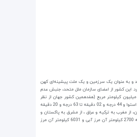
شد و به عنوان یک سرزمین و یک ملت پیشینه‌ای کهن
دارد. این کشور از اعضای سازمان ملل متحد، جنبش عدم
هد، سازمان کنفرانس اسلامی، اوپک، سازمان اکو و چندین سازمان بین‌المللی دیگر استکشور ایران دارای وسعتی بیش از 6/1 میلیون کیلومتر مربع (هفدهمین کشور جهان از نظر
مساحت ) است .ایران در نیمه جنوبی منطقه معتدل شمالی بین 25 درجه و 00 دقیقه تا 39 درجه و 47 دقیقه عرض شمالی از خط استوا و 44 درجه و 02 دقیقه تا 63 درجه و 20 دقیقه
ن، از مغرب به ترکیه و عراق ، از مشرق به پاکستان و
افغانستان و از جنوب به دریای عمان و خلیج فارس محدود است و در مجموع محیط پیرامون ایران بالغ بر 8731 کیلومتر است که 2700 کیلومتر آن مرز آبی و 6031 کیلومتر آن مرز