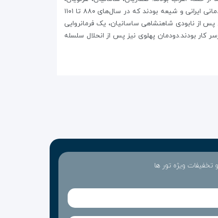
سلجوقیان، خوارزمشاهیان، ایلخانیان حکومتهای محلی بودند که پس از آن بر ایران حکمرانی کردند.صفوی، صفویه یا صفویان دودمانی ایرانی و شیعه بودند که در سال‌های ۸۸۰ تا ۱۱۰۱
ال پس از نابودی شاهنشاهی ساسانیان، یک فرمانروایی
برسر کار بودند.دودمان پهلوی نیز پس از انحلال سلسله
 و تخفیفات ویژه تور ها