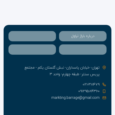
درباره باراژ تراول
تهران- خیابان پاسداران- نبش گلستان یکم - مجتمع
پریس سنتر- طبقه چهارم- واحد ۳
۰۲۱-۳۸۴۷۹
۰۹۱۲۹۵۸۴۳۶۰
markting.barrage@gmail.com