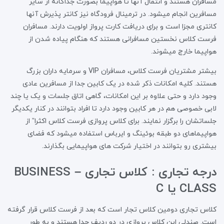
مسافران هستند و انتقال آنها تا هواپیما بصورت جداگانه از سایر
مسافرین انجام میشود. در ترمینال فرودگاه نیز کانتر پذیرش آنها
کانتری مجزا است و برای دریافت کارت پرواز اولویت دارند. مسافران
فرست کلاس نخستین مسافرانی هستند که هنگام پیاده شدن از
هواپیما خارج میشوند.
بیشتر مشتریان فرست کلاس، مسافران VIP و سرمایه داران بزرگ
هستند. کلیه امکانات ذکر شده در یک کابین جدا از مسافرین عادی
وجود دارد و حتی علاوه بر این امکانات، گاهی اتاق جلسات و یک یا چند
لابی خصوصی هم در هر کابین وجود دارد تا افراد بتوانند در کنار یکدیگر
جلساتشان را برگزار نمایند. برای کلاس پروازی فرست کلاس اکثرا” از
هواپیماهای دو طبقه بوئینگ و ایرباس استفاده میشود که فضای
بیشتری رو بتوانند در اختیار شرکت های هواپیمایی بگذارند.
درجه تجاری : کلاس تجاری – BUSINESS
CLASS یا C
کلاس تجاری دومین کلاس تجار است که بعد از فرست کلاس قرار گرفته
است. صندلی این کلاس پروازی در دو ردیف جدا هستند و به طور