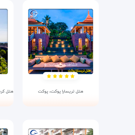
مشاهده جزئیات
هتل تریسارا پوکت،
پوکت
هتل کرس