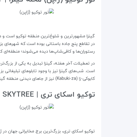
گینزا مشهورترین و شلوغ‌ترین منطقه توکیو است و درس
در تقاطع پنج جاده باستانی بوده است که شهرهای بزرگ 
رستوران‌ها و کافی‌شاپ‌ها دیده می‌شوند؛ منطقه‌ای 
در تعطیلات آخر هفته، گینزا تبدیل به یکی از بزرگ‌تر
است. شب‌های گینزا نیز با وجود تابلوهای تبلیغاتی ب
کابوکی-زا (Kabuki-za) نیز از جاهای دیدنی منطقه گینزا است؛ مکانی که نمایش‌های سنتی کابوکی و همچنین تئاترهای مدرن و رقص‌های سننی در آن به روی صحنه می‌روند.
توکیو اسکای تری | TOKYO SKYTREE