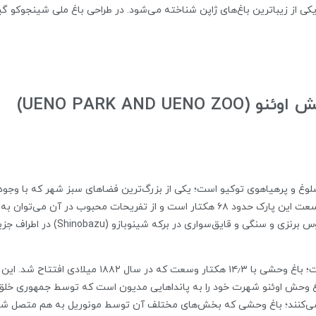
یکی از زیباترین باغ‌های ژاپن شناخته می‌شود. در طراحی باغ ملی شینجوکو گی
UENO PARK AND )
لوغ و پرهیاهوی توکیو است؛ یکی از بزرگ‌ترین فضاهای سبز شهر که با وجود ز
مهم‌ترین جاهای دیدنی توکیو نیز به شمار می‌آید. وسعت این پارک حدود ۶۸ هکتار است و از
(Nikko Tosho-gu) متعلق به قرن هفدهم ب
باغ وحش اوئنو از دیگر بخش‌های مهم پارک اوئنو است؛ باغ و
و زندگی می‌کنند؛ باغ وحشی که بخش‌های مختلف آن توسط مونوریل به هم متصل شد