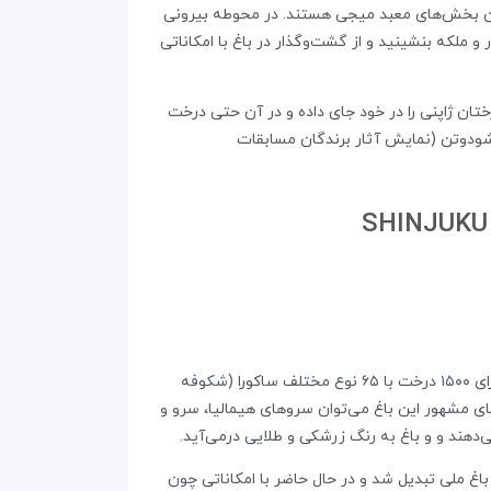
وطه داخلی معبد (Naien)، موزه حاوی گنجینه‌های سلطنتی و محوطه بیرونی (Gaien) از مهم‌ترین بخش‌های معبد میجی هستند. در محوطه بیرونی
 ملکه بنشینید و از گشت‌وگذار در باغ با امکاناتی
عت ۱۷۵ هکتار قرار دارد؛ جنگلی که بیش از ۱۲۰ هزار درخت از ۳۶۵ گونه مختلف درختان ژاپنی را در خود جای داده و در آن حتی درخت
 شودوتن (نمایش آثار برندگان مسابقات
باغ ملی شینجوکو گیوئن در منطقه شینجوکو توکیو (یکی از قدیمی‌ترین مناطق شهر) قرار دارد؛ پارکی با ۵۸٫۳ هکتار وسعت که دارای ۱۵۰۰ درخت با ۶۵ نوع مختلف ساکورا (شکوفه
ی مشهور این باغ می‌توان سروهای هیمالیا، سرو و
ی‌دهند و و باغ به رنگ زرشکی و طلایی درمی‌آید.
سکونت خانواده نایتو در دوره ادو (قرن ۱۷ تا ۱۹ میلادی) بود. این باغ در سال ۱۹۴۹ میلادی به باغ ملی تبدیل شد و در حال حاضر با امکاناتی چون