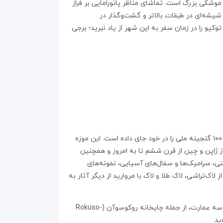
یک سفینه موشکی بزرگ است. تماشای مناظر پانورامایی بر فراز
 و تراسی با کف شیشه‌ای در طبقات بالاتر و گشت‌وگذار در
یو را در زمان سفر به این شهر از یاد نبرید؛ برجی
موزه ملی توکیو (TNM) بیش از ۱۰۰,۰۰۰ اثر مهم از هنرمندان ژاپنی، چینی و هندی از قرن هفتم تا چهاردهم میلادی، شامله بیش از ۱۰۰ گنجینه ملی را در خود جای داده است. این موزه
د از ژاپن و چین از قرن ششم تا به امروز و همچنین
ی، سرامیک‌ها و سفال‌های آسیایی، نمونه‌های
ک‌تراشی، لاک طلا و لاک با مروارید از دیگر آثار به
برای بازدید بهتر از موزه ملی توکیو، بهتر است در تورهای راهنما به زبان انگلیسی شرکت کنید. باغ موزه با چشم‌انداز سنتی ژاپنی با سه عمارت، از جمله چایخانه روکوسوآن (Rokuso-