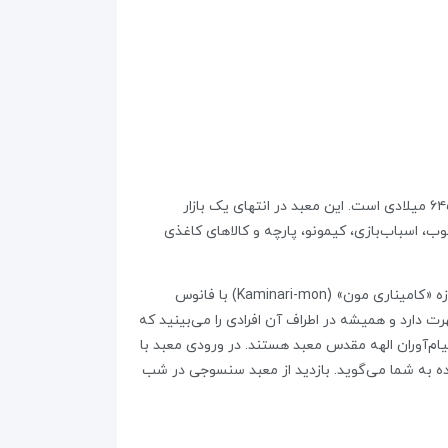
معبد سنسوجی در منطقه آساکوسا توکیو، قدیمی‌ترین و مشهورترین معبد شهر در زمینی به وسعت ۵۰ هکتار با قدمتی از سال ۶۴۵ میلادی است. این معبد در انتهای یک بازار
وب، اسباب‌بازی، کیمونو، پارچه و کالاهای کاغذی
معبد سنسوجی به Kannon، الهه بودایی شفقت، تقدیم شده و با وجود بازسازی‌های متعدد، ظاهر اصلی خود را حفظ کرده است. دروازه «کامیناری مون» (Kaminari-mon) با فانوس
ری‌ها شهرت دارد و همیشه در اطراف آن افرادی را می‌بینید که
پیام‌آوران الهه مقدس معبد هستند. در ورودی معبد با
ت کنید که بخت شما را در آینده به شما می‌گوید. بازدید از معبد سنسوجی در شب