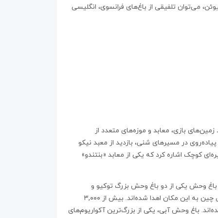
وئن، می‌توان تلفیقی از باغ‌های فرانسوی، انگلیسی
مین‌های بازی، معابد و موزه‌های متعدد از
 تفریحات محبوب در آن می‌توان به پیاده‌روی در مسیرهای شنی، بازدید از معبد نیکو
ا ۲۵۶ فانوس برنزی و سنگی و قایق‌سواری در برکه شینوبازو (Shinobazu) در اطراف جزیره‌ای کوچک اشاره کرد که یکی از معابد «بنتندو»
حشی با ۱۴٫۳ هکتار وسعت که در سال ۱۸۸۲ میلادی افتتاح شد. این باغ وحش یکی از دو باغ‌ وحش بزرگ توکیو و
قدیمی‌ترین باغ وحش این شهر به حساب می‌آید. باغ وحش اوئنو شهرت خود را به پانداهایی مدیون است که توسط جمهوری خلق چین به این مکان اهدا شده‌اند. بیش از ۳,۰۰۰
ه‌اند. باغ وحش آبی، یکی از بزرگ‌ترین آکواریوم‌های