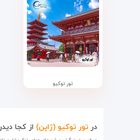
تور توکیو
در
تور توکیو (ژاپن)
از کجا دیدن