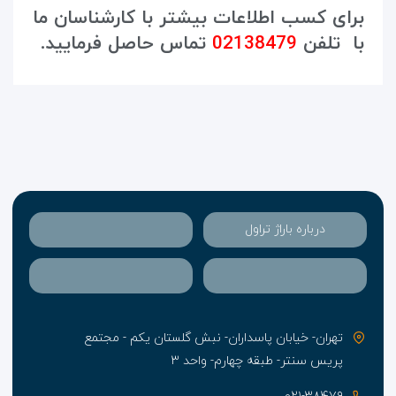
برای کسب اطلاعات بیشتر با کارشناسان ما
با تلفن
02138479
تماس حاصل فرمایید.
درباره باراژ تراول
تهران- خیابان پاسداران- نبش گلستان یکم - مجتمع
پریس سنتر- طبقه چهارم- واحد ۳