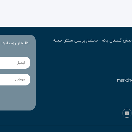
ن- نبش گلستان یکم - مجتمع پریس سنتر- طبقه
اطلاع از رویدادها
marktin