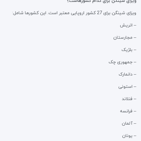
ویزای شینگن برای کدام کشورهاست؟
ویزای شینگن برای 27 کشور اروپایی معتبر است. این کشورها شامل:
– اتریش
– مجارستان
– بلژیک
– جمهوری چک
– دانمارک
– استونی
– فنلاند
– فرانسه
– آلمان
– یونان