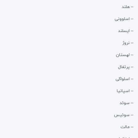
– هلند
– اسلوونی
– ایسلند
– نروژ
– لهستان
– پرتغال
– اسلواکی
– اسپانیا
– سوئد
– سوئیس
– مالت